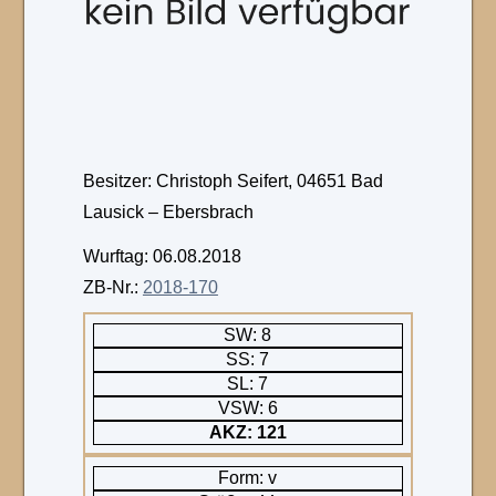
Besitzer: Christoph Seifert, 04651 Bad
Lausick – Ebersbrach
Wurftag: 06.08.2018
ZB-Nr.:
2018-170
SW: 8
SS: 7
SL: 7
VSW: 6
AKZ: 121
Form: v