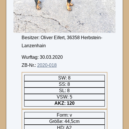
Besitzer: Oliver Eifert, 36358 Herbstein-
Lanzenhain
Wurftag: 30.03.2020
ZB-Nr.:
2020-018
SW: 8
SS: 8
SL: 8
VSW: 5
AKZ: 120
Form: v
Größe: 44,5cm
HD: A2