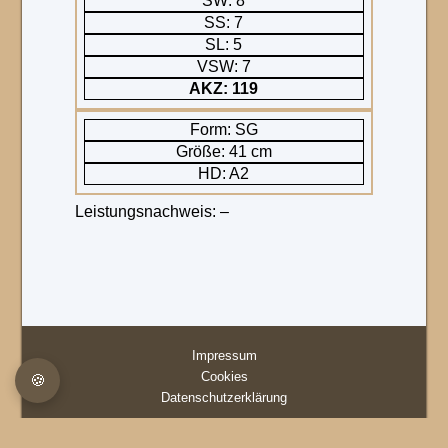
SW: 8
SS: 7
SL: 5
VSW: 7
AKZ: 119
Form: SG
Größe: 41 cm
HD: A2
Leistungsnachweis: –
Impressum
Cookies
🍪
Datenschutzerklärung
© 2026 Schwarzwildbrackenverein (Slovensky Kopov) e.V.