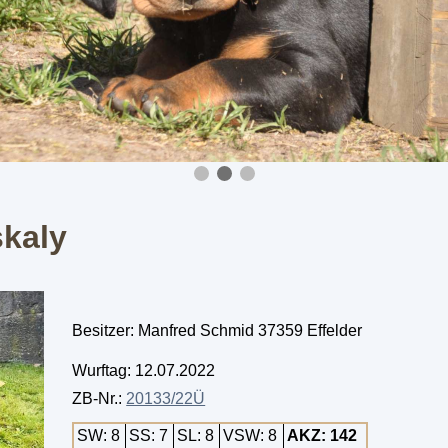
kaly
Besitzer: Manfred Schmid 37359 Effelder
Wurftag: 12.07.2022
ZB-Nr.:
20133/22Ü
SW: 8
SS: 7
SL: 8
VSW: 8
AKZ: 142