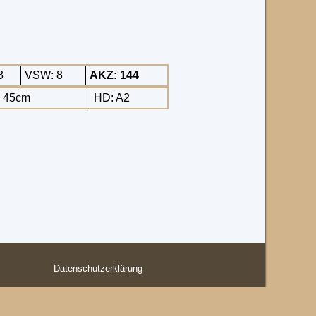
8
VSW: 8
AKZ: 144
: 45cm
HD: A2
Datenschutzerklärung