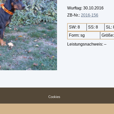
Wurftag: 30.10.2016
ZB-Nr.:
2016-156
SW: 8
SS: 8
SL: 
Form: sg
Größe
Leistungsnachweis: –
Cookies
© 2026 Schwarzwildbrackenverein (Slovensky Kopov) e.V.