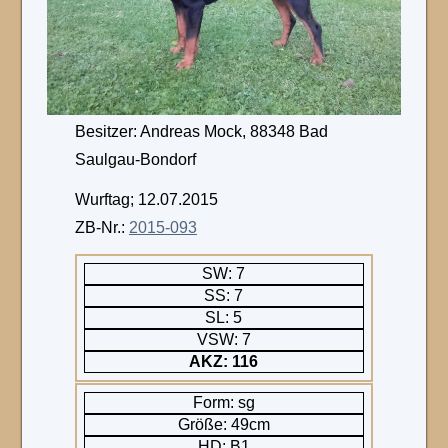
Besitzer: Andreas Mock, 88348 Bad
Saulgau-Bondorf
Wurftag; 12.07.2015
ZB-Nr.:
2015-093
SW: 7
SS: 7
SL: 5
VSW: 7
AKZ: 116
Form: sg
Größe: 49cm
HD: B1