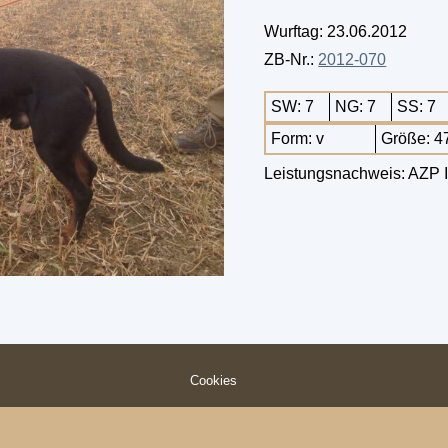
Wurftag: 23.06.2012
ZB-Nr.:
2012-070
SW: 7
NG: 7
SS: 7
Form: v
Größe: 4
Leistungsnachweis: AZP III.
Cookies
© 2026 Schwarzwildbrackenverein (Slovensky Kopov) e.V.