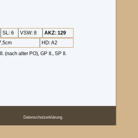
SL: 6
VSW: 8
AKZ: 129
7,5cm
HD: A2
 (nach alter PO), GP II., SP II.
Datenschutzerklärung