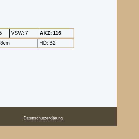
5
VSW: 7
AKZ: 116
48cm
HD: B2
Datenschutzerklärung