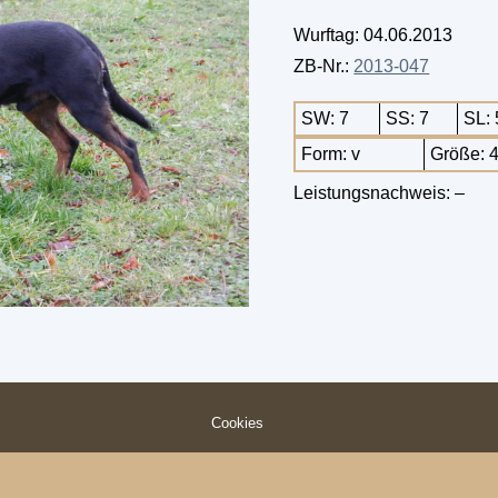
Wurftag: 04.06.2013
ZB-Nr.:
2013-047
SW: 7
SS: 7
SL: 
Form: v
Größe: 
Leistungsnachweis: –
Cookies
© 2026 Schwarzwildbrackenverein (Slovensky Kopov) e.V.