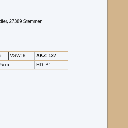
iedler, 27389 Stemmen
6
VSW: 8
AKZ: 127
45cm
HD: B1