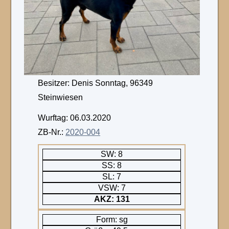
Besitzer: Denis Sonntag, 96349
Steinwiesen
Wurftag: 06.03.2020
ZB-Nr.:
2020-004
SW: 8
SS: 8
SL: 7
VSW: 7
AKZ: 131
Form: sg