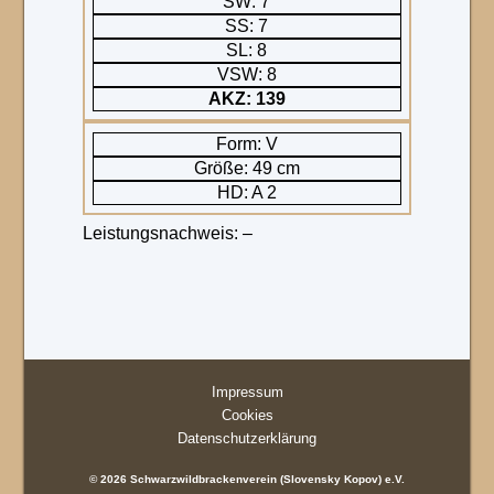
SW: 7
SS: 7
SL: 8
VSW: 8
AKZ: 139
Form: V
Größe: 49 cm
HD: A 2
Leistungsnachweis: –
Impressum
Cookies
Datenschutzerklärung
© 2026 Schwarzwildbrackenverein (Slovensky Kopov) e.V.